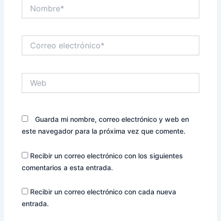
Nombre*
Correo
electrónico*
Web
Guarda mi nombre, correo electrónico y web en
este navegador para la próxima vez que comente.
Recibir un correo electrónico con los siguientes
comentarios a esta entrada.
Recibir un correo electrónico con cada nueva
entrada.