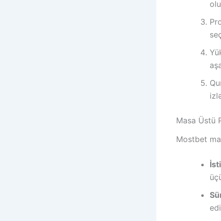
olu
Pr
seç
Yü
aş
Qur
izl
Masa Üstü P
Mostbet mas
İst
üçü
Sü
edi