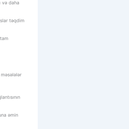
ı və daha
slar təqdim
 tam
 məsələlər
lantısının
ğuna əmin