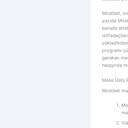
Mostbet, onl
yazıda Most
barədə ətra
istifadəçilə
yüklədikdən 
programı yü
gərəkən məs
haqqında mə
Masa Üstü P
Mostbet mas
Mos
mə
Yü