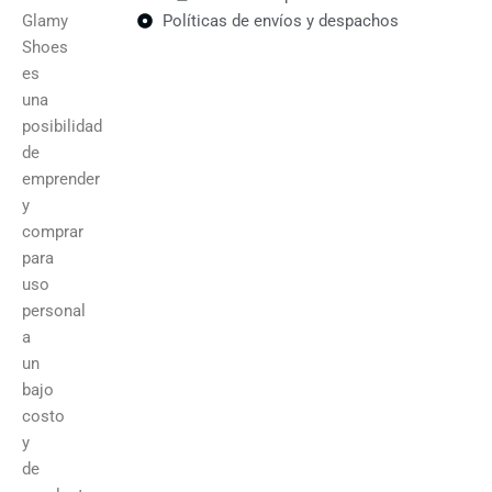
Glamy
Políticas de envíos y despachos
Shoes
es
una
posibilidad
de
emprender
y
comprar
para
uso
personal
a
un
bajo
costo
y
de