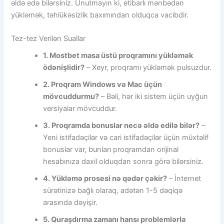
əldə edə bilərsiniz. Unutmayın ki, etibarlı mənbədən
yükləmək, təhlükəsizlik baxımından olduqca vacibdir.
Tez-tez Verilən Suallar
1. Mostbet masa üstü proqramını yükləmək
ödənişlidir?
– Xeyr, proqramı yükləmək pulsuzdur.
2. Proqram Windows və Mac üçün
mövcuddurmu?
– Bəli, hər iki sistem üçün uyğun
versiyalar mövcuddur.
3. Proqramda bonuslar necə əldə edilə bilər?
–
Yeni istifadəçilər və cari istifadəçilər üçün müxtəlif
bonuslar var, bunları proqramdan orijinal
hesabınıza daxil olduqdan sonra görə bilərsiniz.
4. Yükləmə prosesi nə qədər çəkir?
– İnternet
sürətinizə bağlı olaraq, adətən 1-5 dəqiqə
arasında dəyişir.
5. Quraşdırma zamanı hansı problemlərlə