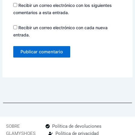
Recibir un correo electrónico con los siguientes
comentarios a esta entrada.
Recibir un correo electrónico con cada nueva
entrada.
SOBRE
Política de devoluciones
GLAMYSHOES
Política de privacidad