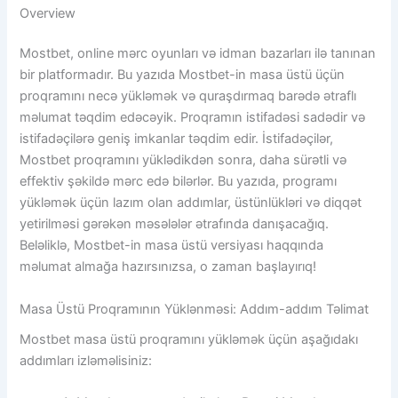
Overview
Mostbet, online mərc oyunları və idman bazarları ilə tanınan
bir platformadır. Bu yazıda Mostbet-in masa üstü üçün
proqramını necə yükləmək və quraşdırmaq barədə ətraflı
məlumat təqdim edəcəyik. Proqramın istifadəsi sadədir və
istifadəçilərə geniş imkanlar təqdim edir. İstifadəçilər,
Mostbet proqramını yüklədikdən sonra, daha sürətli və
effektiv şəkildə mərc edə bilərlər. Bu yazıda, programı
yükləmək üçün lazım olan addımlar, üstünlükləri və diqqət
yetirilməsi gərəkən məsələlər ətrafında danışacağıq.
Beləliklə, Mostbet-in masa üstü versiyası haqqında
məlumat almağa hazırsınızsa, o zaman başlayırıq!
Masa Üstü Proqramının Yüklənməsi: Addım-addım Təlimat
Mostbet masa üstü proqramını yükləmək üçün aşağıdakı
addımları izləməlisiniz: