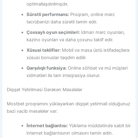
optimallaşdırılmışdır.
Sürətli performans:
Proqram, online mərc
təcrübənizi daha sürətli təmin edir.
Çoxsaylı oyun seçimləri:
İdman mərc oyunları,
kazino oyunları və daha çoxunu təklif edir.
Xüsusi təkliflər:
Mobil və masa üstü istifadəçilərə
xüsusi bonuslar təqdim edilir.
Qarşılıqlı funksiya:
Online söhbət və mü müşteri
xidmətləri ilə tam inteqrasiya olunur.
Diqqət Yetirilməsi Gərəkən Məsələlər
Mostbet proqramını yükləyərkən diqqət yetirməli olduğunuz
bəzi vacib məsələlər var:
İnternet bağlantısı:
Yükləmə müddətində sabit bir
internet bağlantısının olmasını təmin edin.