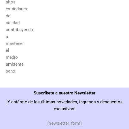
altos
estándares
de
calidad,
contribuyendo
a
mantener
el
medio
ambiente
sano.
Suscríbete a nuestro Newsletter
¡Y entérate de las últimas novedades, ingresos y descuentos
exclusivos!
[newsletter_form]