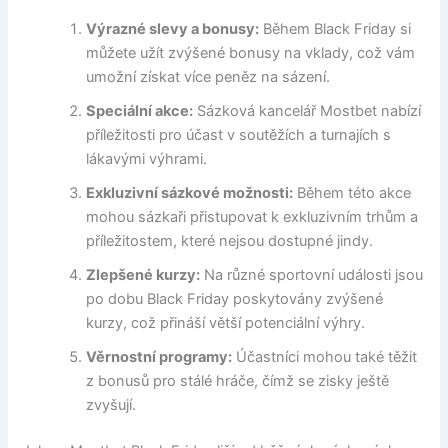
Výrazné slevy a bonusy:
Během Black Friday si
můžete užít zvýšené bonusy na vklady, což vám
umožní získat více peněz na sázení.
Speciální akce:
Sázková kancelář Mostbet nabízí
příležitosti pro účast v soutěžích a turnajích s
lákavými výhrami.
Exkluzivní sázkové možnosti:
Během této akce
mohou sázkaři přistupovat k exkluzivním trhům a
příležitostem, které nejsou dostupné jindy.
Zlepšené kurzy:
Na různé sportovní události jsou
po dobu Black Friday poskytovány zvýšené
kurzy, což přináší větší potenciální výhry.
Věrnostní programy:
Účastníci mohou také těžit
z bonusů pro stálé hráče, čímž se zisky ještě
zvyšují.