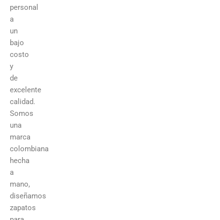
personal
a
un
bajo
costo
y
de
excelente
calidad.
Somos
una
marca
colombiana
hecha
a
mano,
diseñamos
zapatos
para