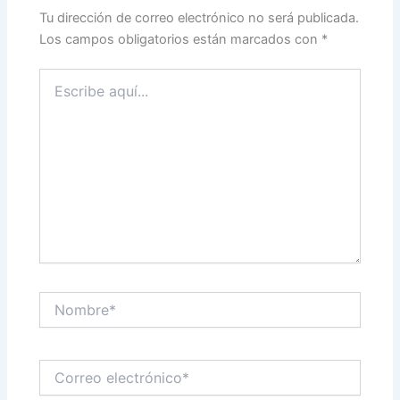
Tu dirección de correo electrónico no será publicada.
Los campos obligatorios están marcados con
*
Escribe
aquí...
Nombre*
Correo
electrónico*