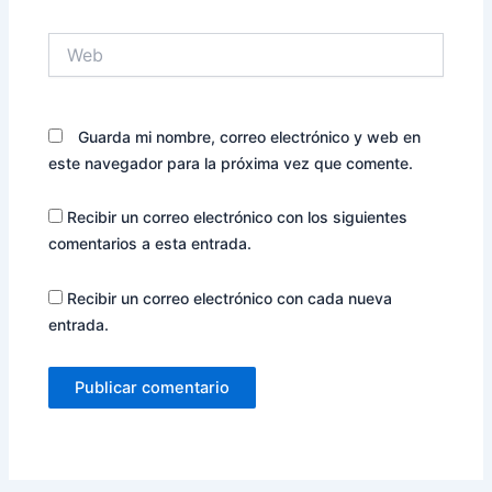
Web
Guarda mi nombre, correo electrónico y web en
este navegador para la próxima vez que comente.
Recibir un correo electrónico con los siguientes
comentarios a esta entrada.
Recibir un correo electrónico con cada nueva
entrada.