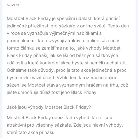
sázení
Mostbet Black Friday je speciální událost, která přináší
jedinečné příležitosti pro sázkaře v online světě. Tento den
v roce se vyznačuje výjimečnými nabídkami a
promoakcemi, které zvyšují atraktivitu online sázení. V
tomto článku se zaměříme na to, jaké výhody Mostbet
Black Friday přináší, jak se liší od běžných sázkových
událostí a které konkrétní akce byste si neměli nechat ujít.
Odhalíme také důvody, proč je tato akce jedinečná a proč
byste měli zvážit účast. Vzhledem k rozmachu online
sázení se Mostbet stává významným hráčem na trhu, což
ještě umocňuje důležitost jeho Black Friday.
Jaké jsou výhody Mostbet Black Friday?
Mostbet Black Friday nabízí řadu výhod, které jsou
atraktivní pro všechny sázkaře. Zde jsou hlavní výhody,
které tato akce přináší: