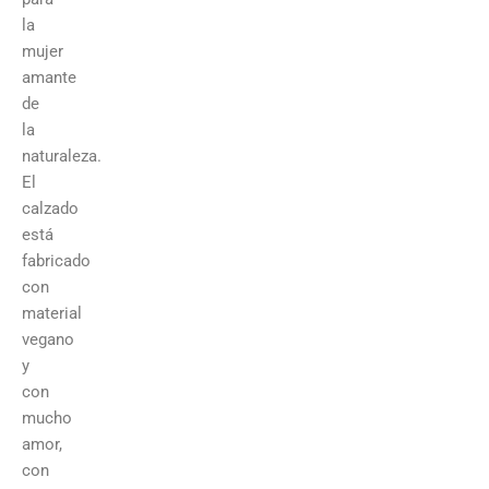
la
mujer
amante
de
la
naturaleza.
El
calzado
está
fabricado
con
material
vegano
y
con
mucho
amor,
con