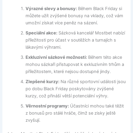
Výrazné slevy a bonusy:
Během Black Friday si
můžete užít zvýšené bonusy na vklady, což vám
umožní získat více peněz na sázení.
Speciální akce:
Sázková kancelář Mostbet nabízí
příležitosti pro účast v soutěžích a turnajích s
lákavými výhrami.
Exkluzivní sázkové možnosti:
Během této akce
mohou sázkaři přistupovat k exkluzivním trhům a
příležitostem, které nejsou dostupné jindy.
Zlepšené kurzy:
Na různé sportovní události jsou
po dobu Black Friday poskytovány zvýšené
kurzy, což přináší větší potenciální výhry.
Věrnostní programy:
Účastníci mohou také těžit
z bonusů pro stálé hráče, čímž se zisky ještě
zvyšují.