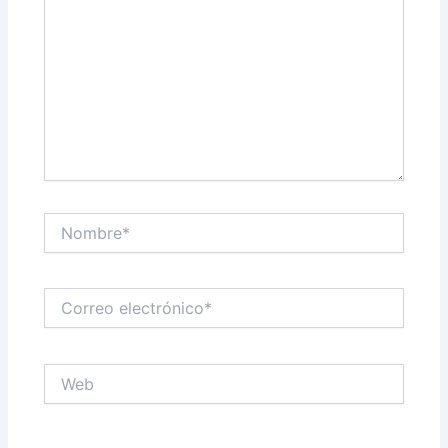
Nombre*
Correo
electrónico*
Web