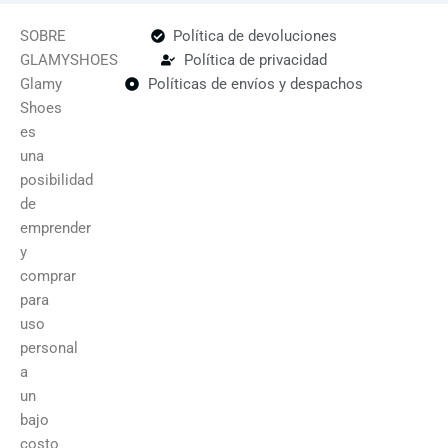
SOBRE
Política de devoluciones
GLAMYSHOES
Política de privacidad
Glamy
Políticas de envíos y despachos
Shoes
es
una
posibilidad
de
emprender
y
comprar
para
uso
personal
a
un
bajo
costo