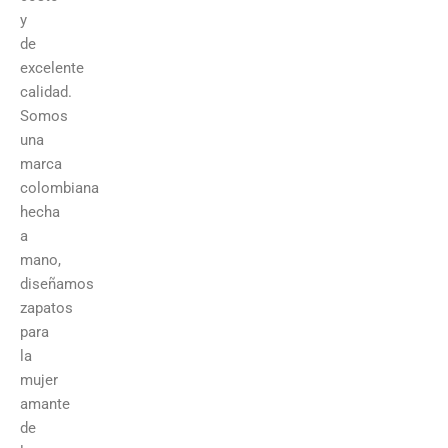
y
de
excelente
calidad.
Somos
una
marca
colombiana
hecha
a
mano,
diseñamos
zapatos
para
la
mujer
amante
de