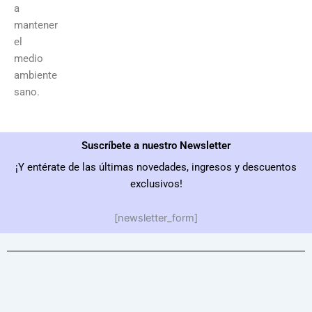
a
mantener
el
medio
ambiente
sano.
Suscríbete a nuestro Newsletter
¡Y entérate de las últimas novedades, ingresos y descuentos
exclusivos!
[newsletter_form]