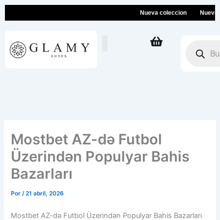
Ir
Nueva coleccion
Nueva colec
al
contenido
Búsqueda
de
productos
Mostbet AZ-də Futbol
Üzerindən Populyar Bahis
Bazarları
Por
/
21 abril, 2026
Mostbet AZ-də Futbol Üzerindən Populyar Bahis Bazarları