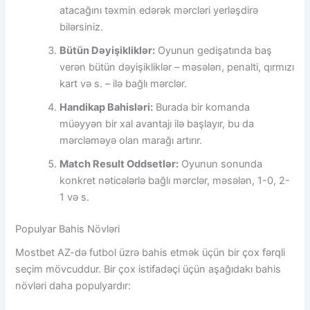
atacağını təxmin edərək mərcləri yerləşdirə
bilərsiniz.
Bütün Dəyişikliklər:
Oyunun gedişatında baş
verən bütün dəyişikliklər – məsələn, penalti, qırmızı
kart və s. – ilə bağlı mərclər.
Handikap Bahisləri:
Burada bir komanda
müəyyən bir xal avantajı ilə başlayır, bu da
mərcləməyə olan marağı artırır.
Match Result Oddsetlər:
Oyunun sonunda
konkret nəticələrlə bağlı mərclər, məsələn, 1-0, 2-
1 və s.
Populyar Bahis Növləri
Mostbet AZ-də futbol üzrə bahis etmək üçün bir çox fərqli
seçim mövcuddur. Bir çox istifadəçi üçün aşağıdakı bahis
növləri daha populyardır: