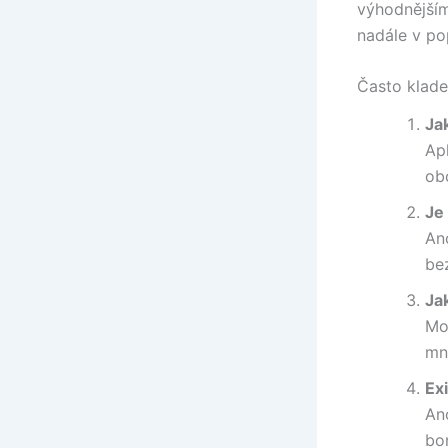
výhodnějším
nadále v po
Často klad
Ja
Ap
ob
Je
An
be
Ja
Mos
mn
Exi
An
bo