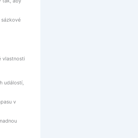
 tak, aby
í sázkové
 vlastnosti
 událostí,
ápasu v
 snadnou