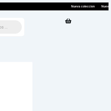
Nueva coleccion
Nueva cole