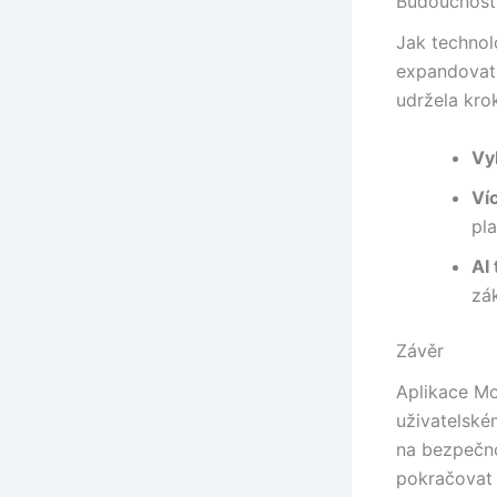
Budoucnost 
Jak technol
expandovat.
udržela kro
Vy
Ví
pl
AI
zák
Závěr
Aplikace Mo
uživatelské
na bezpečno
pokračovat 