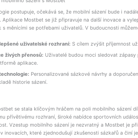
mobilního sázení s Mostbet
ogie postupuje, očekává se, že mobilní sázení bude i nadál
 Aplikace Mostbet se již připravuje na další inovace a vyle
k s měnícími se potřebami uživatelů. V budoucnosti můžem
lepšené uživatelské rozhraní:
S cílem zvýšit příjemnost už
ce živých přenosů:
Uživatelé budou moci sledovat zápasy 
atformě aplikace.
 technologie:
Personalizované sázkové návrhy a doporučen
ladě historie sázení.
stbet se stala klíčovým hráčem na poli mobilního sázení d
mu přívětivému rozhraní, široké nabídce sportovních událos
st. Vzestup mobilního sázení je nezvratný a Mostbet je př
v inovacích, které zjednodušují zkušenosti sázkařů a činí je