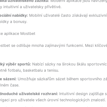
lita uživatelského zážitku:
Moderní aplikace jsou navrženy
y intuitivní a uživatelsky přívětivé.
eciální nabídky:
Mobilní uživatelé často získávají exkluzivn
bídky a bonusy.
ce aplikace Mostbet
stbet se odlišuje mnoha zajímavými funkcemi. Mezi klíčové
lký výběr sportů:
Nabízí sázky na širokou škálu sportovních
tně fotbalu, basketbalu a tenisu.
e sázení:
Umožňuje sázkařům sázet během sportovního z
álném čase.
dnoduché uživatelské rozhraní:
Intuitivní design zajišťuje
igaci pro uživatele všech úrovní technologických znalostí.