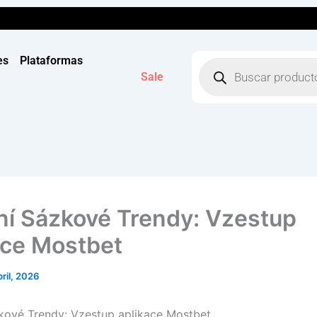
Búsqueda
es
Plataformas
de
Sale
productos
ní Sázkové Trendy: Vzestup
ace Mostbet
bril, 2026
kové Trendy: Vzestup aplikace Mostbet