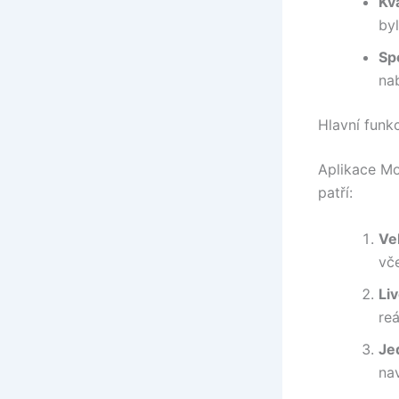
Kva
byl
Sp
na
Hlavní funk
Aplikace Mo
patří:
Ve
vče
Liv
re
Je
nav