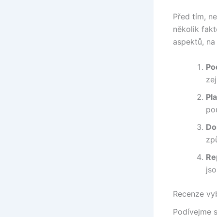
Před tím, n
několik fakt
aspektů, na 
Po
ze
Pl
po
Do
zp
Re
js
Recenze vyb
Podívejme se