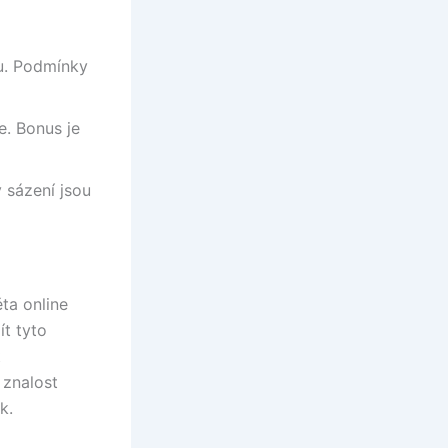
du. Podmínky
. Bonus je
 sázení jsou
ěta online
ít tyto
t
znalost
k.