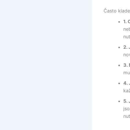
Často klad
1.
ne
nu
2.
nov
3.
mus
4.
ka
5.
js
nu