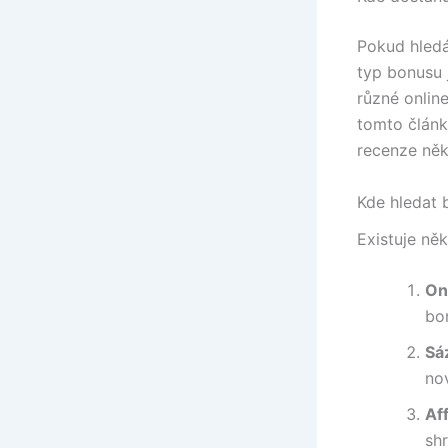
Pokud hledá
typ bonusu 
různé onlin
tomto článk
recenze něk
Kde hledat 
Existuje něk
On
bo
Sá
no
Aff
sh