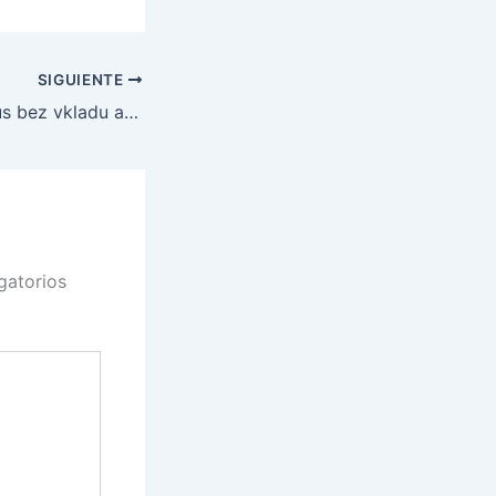
SIGUIENTE
Kde dostanu bonus bez vkladu a jeho recenze?
gatorios