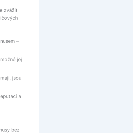
e zvážit
klíčových
onusem –
 možné jej
ímají, jsou
reputaci a
onusy bez