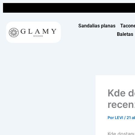
Ir
al
contenido
Sandalias planas
Tacon
Baletas
Kde d
recen
Por
LEVI
/
21 a
Kde dostanu