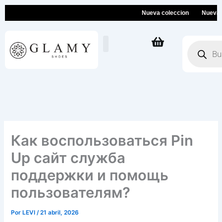
Ir
Nueva coleccion
Nueva colec
al
contenido
Búsqueda
de
productos
Как воспользоваться Pin
Up сайт служба
поддержки и помощь
пользователям?
Por
LEVI
/
21 abril, 2026