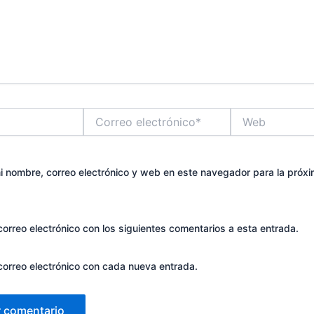
Correo
Web
electrónico*
 nombre, correo electrónico y web en este navegador para la próx
correo electrónico con los siguientes comentarios a esta entrada.
 correo electrónico con cada nueva entrada.