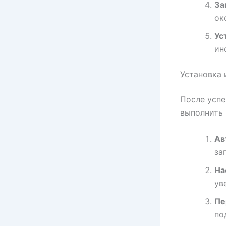
За
ок
Ус
ин
Установка 
После успе
выполнить 
Ав
за
На
ув
Пе
по