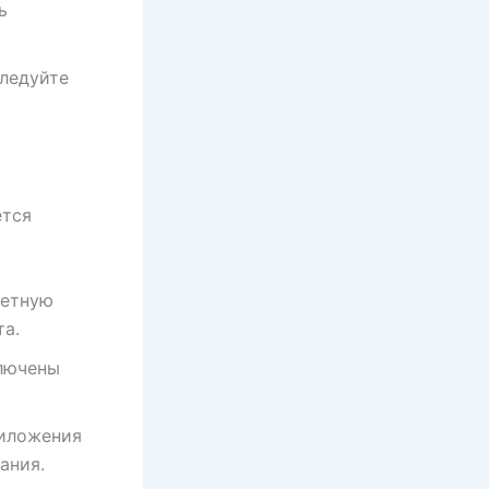
ь
ледуйте
ется
четную
та.
ключены
иложения
ания.