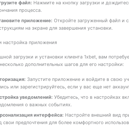
грузите файл:
Нажмите на кнопку загрузки и дождитес
ончания процесса.
тановите приложение:
Откройте загруженный файл и с
струкциям на экране для завершения установки.
и настройка приложения
шной загрузки и установки клиента 1xbet, вам потребу
несколько дополнительных шагов для его настройки:
торизация:
Запустите приложение и войдите в свою у
пись или зарегистрируйтесь, если у вас еще нет аккаун
стройка уведомлений:
Убедитесь, что в настройках в
едомления о важных событиях.
рсонализация интерфейса:
Настройте внешний вид пр
д свои предпочтения для более комфортного использов