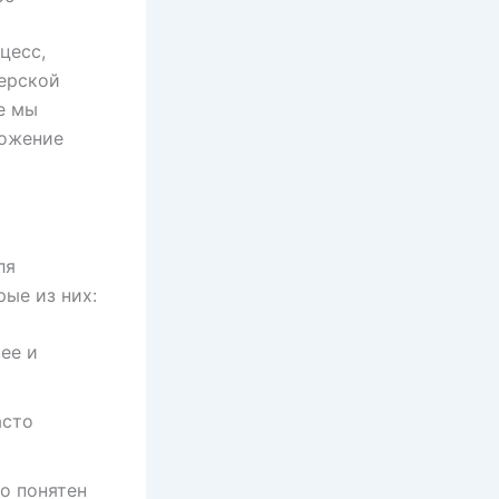
цесс,
ерской
е мы
ложение
ля
рые из них:
ее и
асто
о понятен