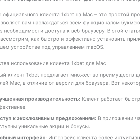
 официального клиента 1xbet на Mac – это простой про
озволяет вам наслаждаться всем функционалом букмек
з необходимости доступа к веб-браузеру. В этой стать
ассмотрим, как быстро и эффективно установить при
ашем устройстве под управлением macOS.
ва использования клиента 1xbet для Mac
й клиент 1xbet предлагает множество преимуществ д
лей Mac, в отличие от версии для браузера. Вот некото
учшенная производительность:
Клиент работает быстр
фективнее.
ступ к эксклюзивным предложениям:
В приложении ч
ступны уникальные акции и бонусы.
обный интерфейс:
Интерфейс клиента более интуитивн