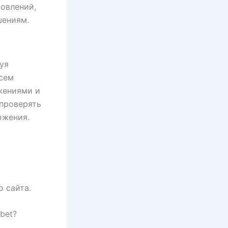
овлений,
шениям.
уя
всем
жениями и
 проверять
ожения.
о сайта.
bet?