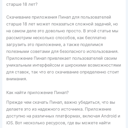
старше 18 лет?
Скачивание приложения Пинап для пользователей
старше 18 лет может показаться сложной задачей, но
на самом деле это довольно просто. В этой статье мы
рассмотрим несколько способов, как бесплатно
загрузить это приложение, а также поделимся
полезными советами для безопасного использования.
Приложение Пинап привлекает пользователей своим
уникальным интерфейсом и широкими возможностями
для ставок, так что его скачивание определенно стоит
внимания.
Как найти приложение Пинап?
Прежде чем скачать Пинап, важно убедиться, что вы
делаете это из надежного источника. Приложение
доступно на различных платформах, включая Android и
iOS. Вот несколько ресурсов, где вы можете найти