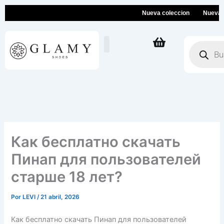
Ir
Nueva coleccion
Nueva colec
al
contenido
Búsqueda
de
productos
Как бесплатно скачать
Пинап для пользователей
старше 18 лет?
Por
LEVI
/
21 abril, 2026
Как бесплатно скачать Пинап для пользователей