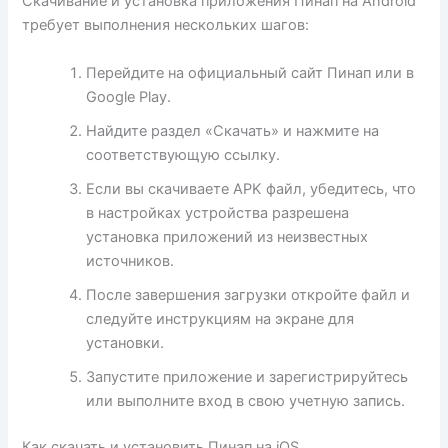
Скачивание и установка приложения Пинап на Android
требует выполнения нескольких шагов:
Перейдите на официальный сайт Пинап или в
Google Play.
Найдите раздел «Скачать» и нажмите на
соответствующую ссылку.
Если вы скачиваете APK файл, убедитесь, что
в настройках устройства разрешена
установка приложений из неизвестных
источников.
После завершения загрузки откройте файл и
следуйте инструкциям на экране для
установки.
Запустите приложение и зарегистрируйтесь
или выполните вход в свою учетную запись.
Как скачать и установить Пинап на iOS