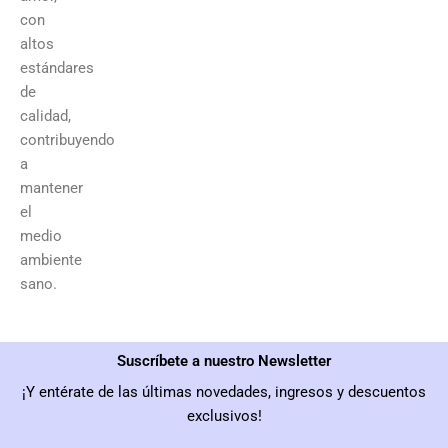
con
altos
estándares
de
calidad,
contribuyendo
a
mantener
el
medio
ambiente
sano.
Suscríbete a nuestro Newsletter
¡Y entérate de las últimas novedades, ingresos y descuentos
exclusivos!