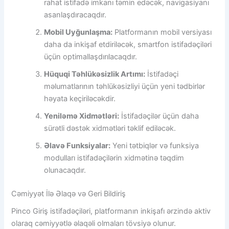
rahat istifadə imkanı təmin edəcək, navigasiyanı
asanlaşdıracaqdır.
Mobil Uyğunlaşma:
Platformanın mobil versiyası
daha da inkişaf etdiriləcək, smartfon istifadəçiləri
üçün optimallaşdırılacaqdır.
Hüquqi Təhlükəsizlik Artımı:
İstifadəçi
məlumatlarının təhlükəsizliyi üçün yeni tədbirlər
həyata keçiriləcəkdir.
Yeniləmə Xidmətləri:
İstifadəçilər üçün daha
sürətli dəstək xidmətləri təklif ediləcək.
Əlavə Funksiyalar:
Yeni tətbiqlər və funksiya
modulları istifadəçilərin xidmətinə təqdim
olunacaqdır.
Cəmiyyət İlə Əlaqə və Geri Bildiriş
Pinco Giriş istifadəçiləri, platformanın inkişafı ərzində aktiv
olaraq cəmiyyətlə əlaqəli olmaları tövsiyə olunur.