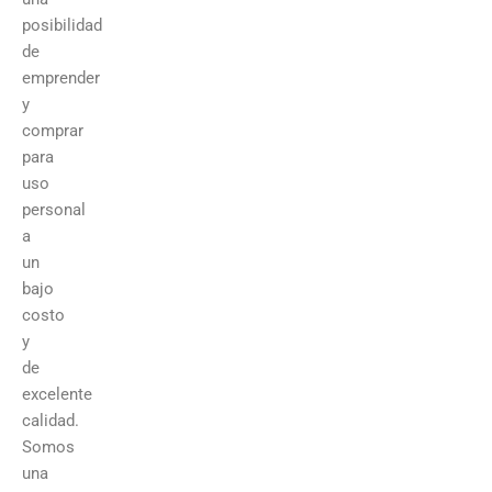
posibilidad
de
emprender
y
comprar
para
uso
personal
a
un
bajo
costo
y
de
excelente
calidad.
Somos
una