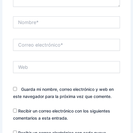
Nombre*
Correo
electrónico*
Web
Guarda mi nombre, correo electrónico y web en
este navegador para la próxima vez que comente.
Recibir un correo electrónico con los siguientes
comentarios a esta entrada.
Recibir un correo electrónico con cada nueva