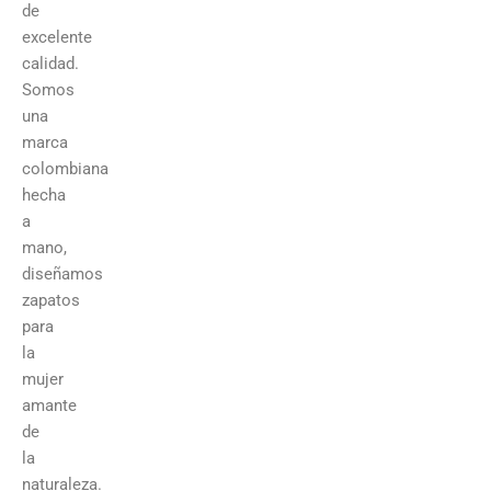
de
excelente
calidad.
Somos
una
marca
colombiana
hecha
a
mano,
diseñamos
zapatos
para
la
mujer
amante
de
la
naturaleza.