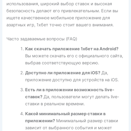
использования, широкий выбор ставок и высокая
безопасность делают его привлекательным. Если вы
ищете качественное мобильное приложение для
азартных игр, 1хбет точно стоит вашего внимания.
Часто задаваемые вопросы (FAQ)
Как скачать приложение 1хбет на Android?
Вы можете скачать его с официального сайта,
выбрав соответствующую версию.
Доступно ли приложение для iOS?
Да,
приложение доступно для устройств на iOS.
Есть ли в приложении возможность live-
ставок?
Да, пользователи могут делать live-
ставки в реальном времени.
Какой минимальный размер ставки в
приложении?
Минимальный размер ставки
зависит от выбранного события и может