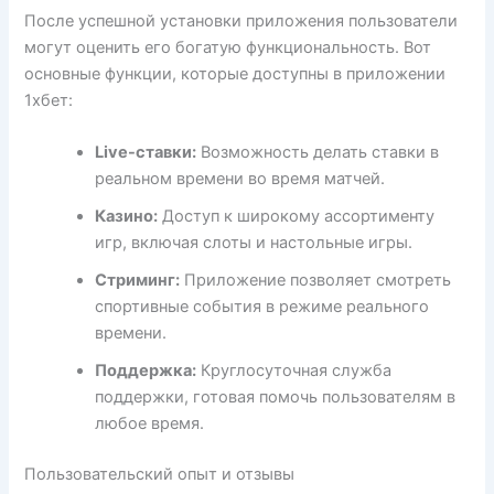
После успешной установки приложения пользователи
могут оценить его богатую функциональность. Вот
основные функции, которые доступны в приложении
1хбет:
Live-ставки:
Возможность делать ставки в
реальном времени во время матчей.
Казино:
Доступ к широкому ассортименту
игр, включая слоты и настольные игры.
Стриминг:
Приложение позволяет смотреть
спортивные события в режиме реального
времени.
Поддержка:
Круглосуточная служба
поддержки, готовая помочь пользователям в
любое время.
Пользовательский опыт и отзывы