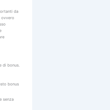
portanti da
, ovvero
sso
e
are
e di bonus.
uesto bonus
re senza