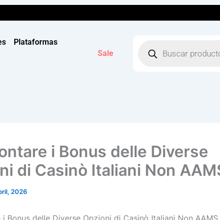
Búsqueda
es
Plataformas
de
Sale
productos
ontare i Bonus delle Diverse
ni di Casinò Italiani Non AAM
bril, 2026
 i Bonus delle Diverse Opzioni di Casinò Italiani Non AAMS