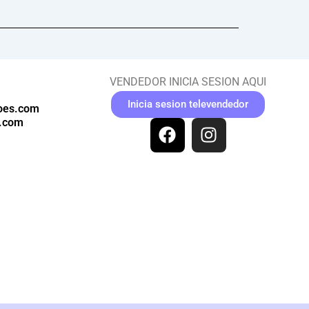
VENDEDOR INICIA SESION AQUI
Inicia sesion televendedor
oes.com
F
I
l.com
a
n
c
s
e
t
b
a
o
g
o
r
k
a
m