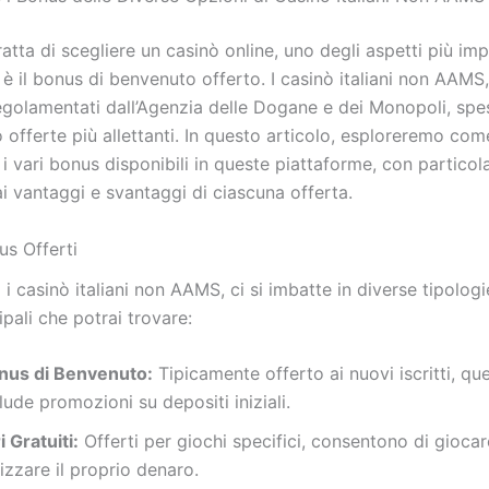
atta di scegliere un casinò online, uno degli aspetti più im
è il bonus di benvenuto offerto. I casinò italiani non AAMS
regolamentati dall’Agenzia delle Dogane e dei Monopoli, spe
offerte più allettanti. In questo articolo, esploreremo com
i vari bonus disponibili in queste piattaforme, con particol
i vantaggi e svantaggi di ciascuna offerta.
nus Offerti
 casinò italiani non AAMS, ci si imbatte in diverse tipologi
ipali che potrai trovare:
nus di Benvenuto:
Tipicamente offerto ai nuovi iscritti, q
lude promozioni su depositi iniziali.
i Gratuiti:
Offerti per giochi specifici, consentono di gioca
lizzare il proprio denaro.