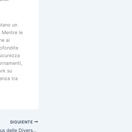
ntano un
. Mentre le
ne ai
rofondite
 sicurezza
iornamenti,
ork su
renza tra
SIGUIENTE
Confrontare i Bonus delle Diverse Opzioni di Casinò Italiani Non AAMS