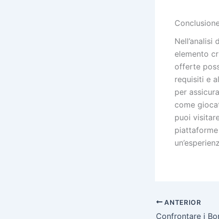
Conclusion
Nell’analisi
elemento cru
offerte poss
requisiti e 
per assicura
come giocato
puoi visitar
piattaform
un’esperienz
ANTERIOR