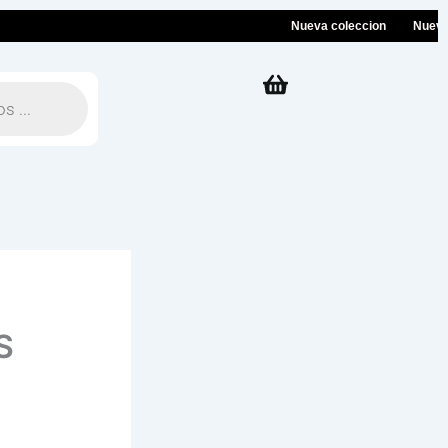
Nueva coleccion
Nueva col
S