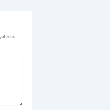
gatorios