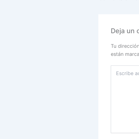
Deja un 
Tu direcció
están marc
Escribe
aquí...