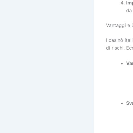
Im
da
Vantaggi e
I casinò ita
di rischi. Ec
Va
Sv