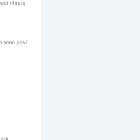
uoi ritirare
n sono privi
ità.