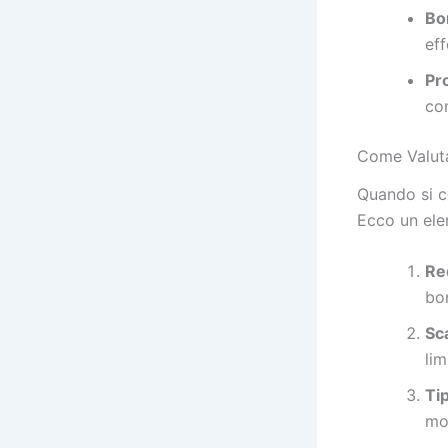
Bo
eff
Pr
con
Come Valuta
Quando si c
Ecco un elen
Re
bon
Sc
lim
Tip
mo