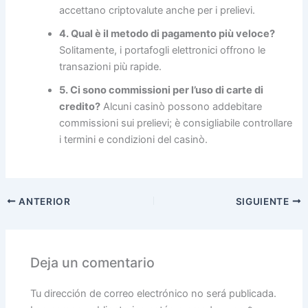
accettano criptovalute anche per i prelievi.
4. Qual è il metodo di pagamento più veloce?
Solitamente, i portafogli elettronici offrono le
transazioni più rapide.
5. Ci sono commissioni per l’uso di carte di
credito?
Alcuni casinò possono addebitare
commissioni sui prelievi; è consigliabile controllare
i termini e condizioni del casinò.
ANTERIOR
SIGUIENTE
Deja un comentario
Tu dirección de correo electrónico no será publicada.