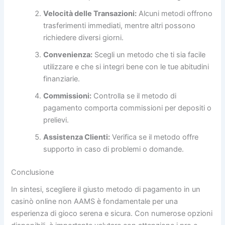
Velocità delle Transazioni:
Alcuni metodi offrono
trasferimenti immediati, mentre altri possono
richiedere diversi giorni.
Convenienza:
Scegli un metodo che ti sia facile
utilizzare e che si integri bene con le tue abitudini
finanziarie.
Commissioni:
Controlla se il metodo di
pagamento comporta commissioni per depositi o
prelievi.
Assistenza Clienti:
Verifica se il metodo offre
supporto in caso di problemi o domande.
Conclusione
In sintesi, scegliere il giusto metodo di pagamento in un
casinò online non AAMS è fondamentale per una
esperienza di gioco serena e sicura. Con numerose opzioni