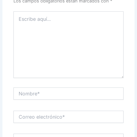
Los campos obligatorios están marcados con
*
Escribe
aquí...
Nombre*
Correo
electrónico*
Web