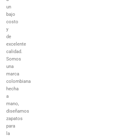
un
bajo
costo
y
de
excelente
calidad.
Somos
una
marca
colombiana
hecha
a
mano,
diseñamos
zapatos
para
la