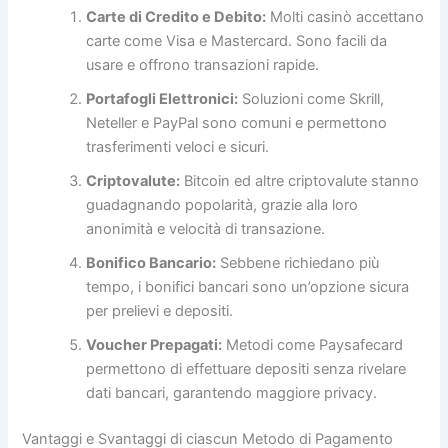
Carte di Credito e Debito:
Molti casinò accettano
carte come Visa e Mastercard. Sono facili da
usare e offrono transazioni rapide.
Portafogli Elettronici:
Soluzioni come Skrill,
Neteller e PayPal sono comuni e permettono
trasferimenti veloci e sicuri.
Criptovalute:
Bitcoin ed altre criptovalute stanno
guadagnando popolarità, grazie alla loro
anonimità e velocità di transazione.
Bonifico Bancario:
Sebbene richiedano più
tempo, i bonifici bancari sono un’opzione sicura
per prelievi e depositi.
Voucher Prepagati:
Metodi come Paysafecard
permettono di effettuare depositi senza rivelare
dati bancari, garantendo maggiore privacy.
Vantaggi e Svantaggi di ciascun Metodo di Pagamento