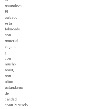
naturaleza.
El
calzado
está
fabricado
con
material
vegano
y
con
mucho
amor,
con
altos
estándares
de
calidad,
contribuyendo