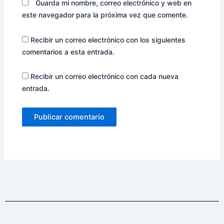
Guarda mi nombre, correo electrónico y web en
este navegador para la próxima vez que comente.
Recibir un correo electrónico con los siguientes
comentarios a esta entrada.
Recibir un correo electrónico con cada nueva
entrada.