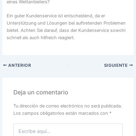
eines Wettanbieters?
Ein guter Kundenservice ist entscheidend, da er
Unterstützung und Lösungen bei auftretenden Problemen
bietet. Achten Sie darauf, dass der Kundenservice sowohl
schnell als auch hilfreich reagiert.
ANTERIOR
SIGUIENTE
Deja un comentario
Tu dirección de correo electrónico no será publicada.
Los campos obligatorios están marcados con
*
Escribe
aquí...