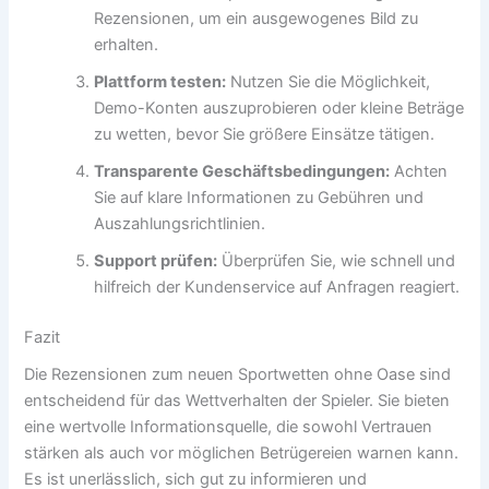
Rezensionen, um ein ausgewogenes Bild zu
erhalten.
Plattform testen:
Nutzen Sie die Möglichkeit,
Demo-Konten auszuprobieren oder kleine Beträge
zu wetten, bevor Sie größere Einsätze tätigen.
Transparente Geschäftsbedingungen:
Achten
Sie auf klare Informationen zu Gebühren und
Auszahlungsrichtlinien.
Support prüfen:
Überprüfen Sie, wie schnell und
hilfreich der Kundenservice auf Anfragen reagiert.
Fazit
Die Rezensionen zum neuen Sportwetten ohne Oase sind
entscheidend für das Wettverhalten der Spieler. Sie bieten
eine wertvolle Informationsquelle, die sowohl Vertrauen
stärken als auch vor möglichen Betrügereien warnen kann.
Es ist unerlässlich, sich gut zu informieren und