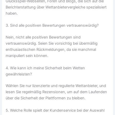
Glücksspiel-Webseiten, Foren und Blogs, die sich auf die
Berichterstattung über Wettanbietervergleiche spezialisiert
haben.
3. Sind alle positiven Bewertungen vertrauenswürdig?
Nein, nicht alle positiven Bewertungen sind
vertrauenswürdig. Seien Sie vorsichtig bei übermäßig
enthusiastischen Rückmeldungen, da sie manchmal
manipuliert sein können.
4. Wie kann ich meine Sicherheit beim Wetten
gewährleisten?
Wählen Sie nur lizenzierte und regulierte Wettanbieter, und
lesen Sie regelmäßig Rezensionen, um auf dem Laufenden
über die Sicherheit der Plattformen zu bleiben.
5. Welche Rolle spielt der Kundenservice bei der Auswahl