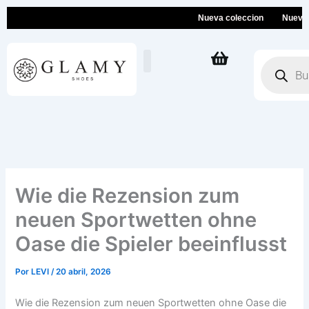
Ir
Nueva coleccion
Nueva cole
al
contenido
Búsqueda
de
productos
Wie die Rezension zum
neuen Sportwetten ohne
Oase die Spieler beeinflusst
Por
LEVI
/
20 abril, 2026
Wie die Rezension zum neuen Sportwetten ohne Oase die