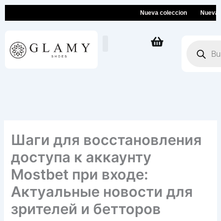
Ir
Nueva coleccion
Nueva colec
al
contenido
Búsqueda
de
productos
Шаги для восстановления
доступа к аккаунту
Mostbet при входе:
Актуальные новости для
зрителей и бетторов