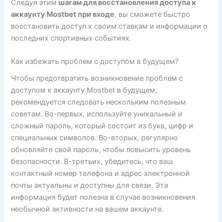
Следуя этим
шагам для восстановления доступа к
аккаунту Mostbet при входе
, вы сможете быстро
восстановить доступ к своим ставкам и информации о
последних спортивных событиях.
Как избежать проблем с доступом в будущем?
Чтобы предотвратить возникновение проблем с
доступом к аккаунту Mostbet в будущем,
рекомендуется следовать нескольким полезным
советам. Во-первых, используйте уникальный и
сложный пароль, который состоит из букв, цифр и
специальных символов. Во-вторых, регулярно
обновляйте свой пароль, чтобы повысить уровень
безопасности. В-третьих, убедитесь, что ваш
контактный номер телефона и адрес электронной
почты актуальны и доступны для связи. Эта
информация будет полезна в случае возникновения
необычной активности на вашем аккаунте.