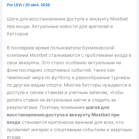
Por
LEVI
/
20 abril, 2026
Шаги для восстановления доступа к аккаунту Mostbet
при входе: Актуальные новости для зрителей и
бетторов
В последнее время пользователи букмекерской
компании Mostbet сталкиваются с проблемами входа в
свои аккаунты. Это стало особенно актуальным на
фоне последних спортивных событий, таких как
Чемпионат мира по футболу и разнообразные турниры
по другим видам спорта. Многие бетторы нуждаются в
доступе к своим ставкам и учетным записям, чтобы
делать ставки на актуальные матчи и следить за
результатами. Поэтому понимание
шагов для
восстановления доступа к аккаунту Mostbet при
входе
становится критически важным для всех, кто
проявляет интерес к спортивным событиям и азартным
играм.