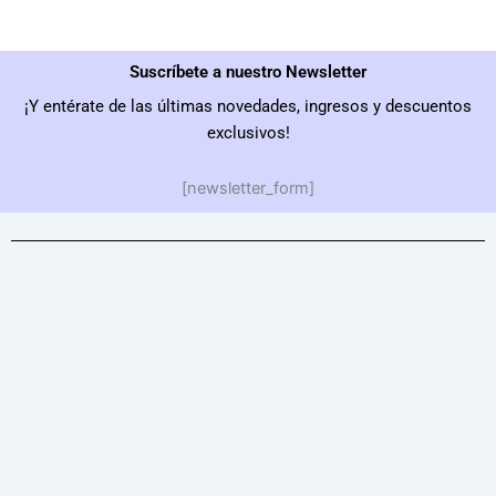
Suscríbete a nuestro Newsletter
¡Y entérate de las últimas novedades, ingresos y descuentos
exclusivos!
[newsletter_form]