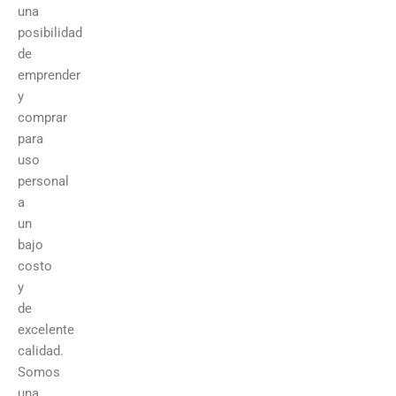
una
posibilidad
de
emprender
y
comprar
para
uso
personal
a
un
bajo
costo
y
de
excelente
calidad.
Somos
una