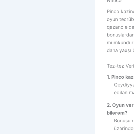
Nəticə
Pinco kazin
oyun təcrüb
qazanc əldə
bonuslardan
mümkündür. 
daha yaxşı 
Tez-tez Veri
1. Pinco ka
Qeydiyya
edilən m
2. Oyun ver
bilərəm?
Bonusun 
üzərində