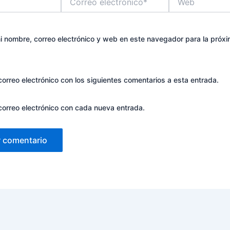
electrónico*
 nombre, correo electrónico y web en este navegador para la próx
correo electrónico con los siguientes comentarios a esta entrada.
 correo electrónico con cada nueva entrada.