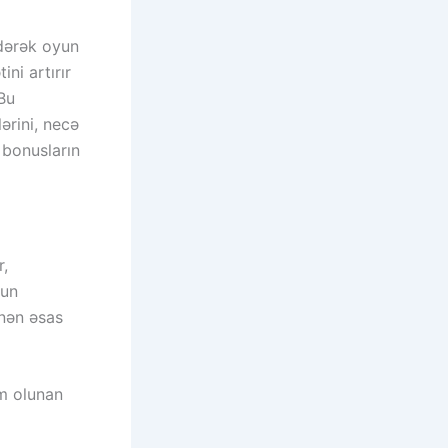
edərək oyun
ni artırır
Bu
ərini, necə
 bonusların
r,
yun
nən əsas
m olunan