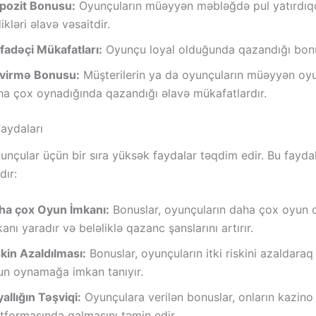
pozit Bonusu:
Oyunçuların müəyyən məbləğdə pul yatırdıq
ikləri əlavə vəsaitdir.
ifadəçi Mükafatları:
Oyunçu loyal olduğunda qazandığı bonu
virmə Bonusu:
Müşterilerin ya da oyunçuların müəyyən oy
ha çox oynadığında qazandığı əlavə mükafatlardır.
Faydaları
unçular üçün bir sıra yüksək faydalar təqdim edir. Bu fayda
dır:
ha çox Oyun İmkanı:
Bonuslar, oyunçuların daha çox oyun
anı yaradır və beləliklə qazanc şanslarını artırır.
kin Azaldılması:
Bonuslar, oyunçuların itki riskini azaldara
un oynamağa imkan tanıyır.
allığın Təşviqi:
Oyunçulara verilən bonuslar, onların kazino
tformasında qalmasını təmin edir.