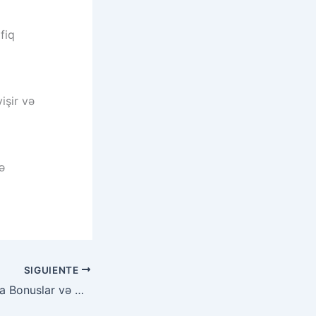
fiq
işir və
ə
SIGUIENTE
Pinco Kazinosunda Bonuslar və Mükafatlar: Anlamaq