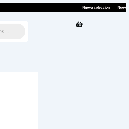
Nueva coleccion
Nueva cole