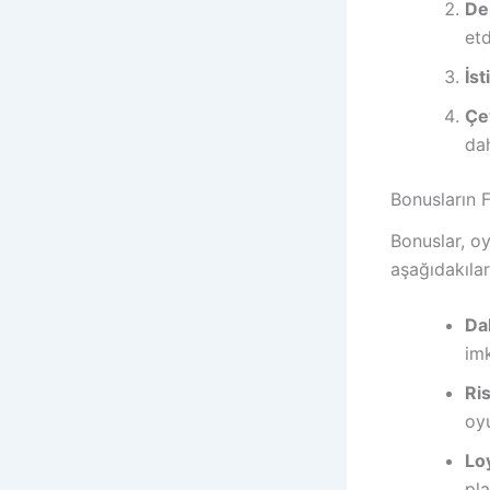
De
etd
İst
Çe
da
Bonusların 
Bonuslar, oy
aşağıdakılar
Da
imk
Ris
oy
Loy
pla