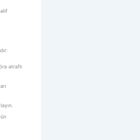
əlif
dır:
rə ətraflı
arı
layın.
çün