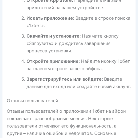
Откройте App Store:
Перейдите в магазин
приложений на вашем устройстве.
Искать приложение:
Введите в строке поиска
«1хбет».
Скачайте и установите:
Нажмите кнопку
«Загрузить» и дождитесь завершения
процесса установки.
Откройте приложение:
Найдите иконку 1хбет
на главном экране вашего айфона.
Зарегистрируйтесь или войдите:
Введите
данные для входа или создайте новый аккаунт.
Отзывы пользователей
Отзывы пользователей о приложении 1хбет на айфон
показывают разнообразные мнения. Некоторые
пользователи отмечают его функциональность, а
другие – наличие ошибок и недочетов. Основные