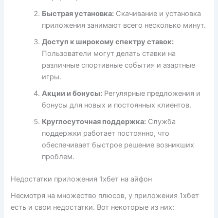
Быстрая установка:
Скачивание и установка
приложения занимают всего несколько минут.
Доступ к широкому спектру ставок:
Пользователи могут делать ставки на
различные спортивные события и азартные
игры.
Акции и бонусы:
Регулярные предложения и
бонусы для новых и постоянных клиентов.
Круглосуточная поддержка:
Служба
поддержки работает постоянно, что
обеспечивает быстрое решение возникших
проблем.
Недостатки приложения 1хбет на айфон
Несмотря на множество плюсов, у приложения 1хбет
есть и свои недостатки. Вот некоторые из них: