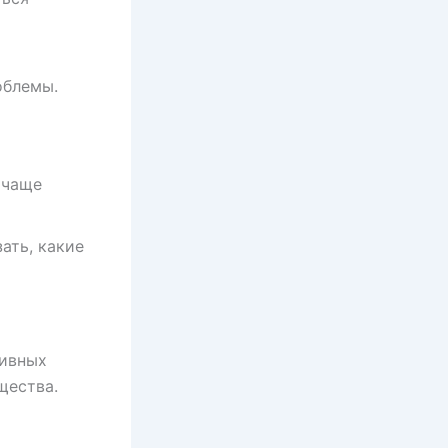
облемы.
 чаще
ать, какие
тивных
щества.