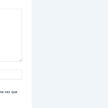
ima vez que