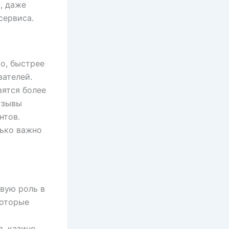
, даже
сервиса.
о, быстрее
вателей.
вятся более
тзывы
нтов.
лько важно
евую роль в
которые
в, казино