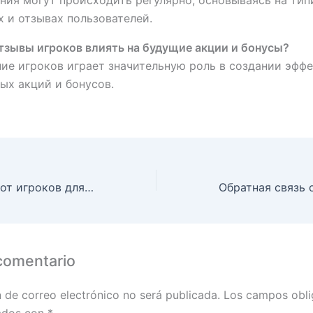
х и отзывах пользователей.
тзывы игроков влиять на будущие акции и бонусы?
ние игроков играет значительную роль в создании эфф
ых акций и бонусов.
Обратная связь от игроков для онлайн казино Пинко
comentario
n de correo electrónico no será publicada.
Los campos obli
ados con
*