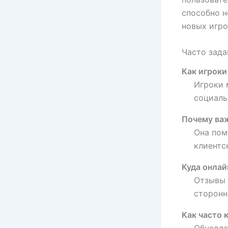
способно н
новых игро
Часто зад
Как игроки
Игроки 
социаль
Почему важ
Она пом
клиентс
Куда онлай
Отзывы 
сторонн
Как часто 
Обновле