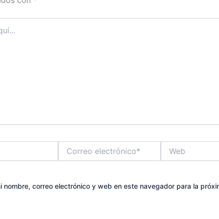
Correo
Web
electrónico*
 nombre, correo electrónico y web en este navegador para la próx