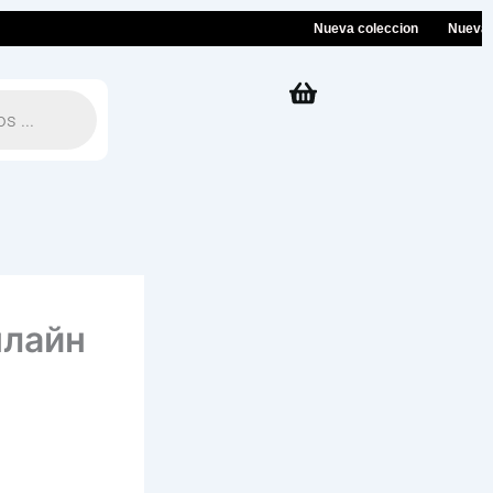
Nueva coleccion
Nueva colec
нлайн