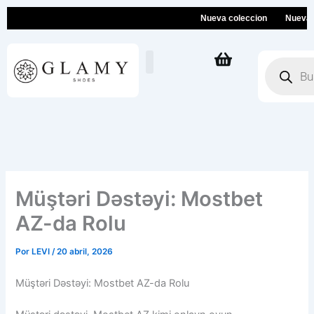
Ir
Nueva coleccion
Nueva colec
al
contenido
Búsqueda
de
productos
Müştəri Dəstəyi: Mostbet
AZ-da Rolu
Por
LEVI
/
20 abril, 2026
Müştəri Dəstəyi: Mostbet AZ-da Rolu