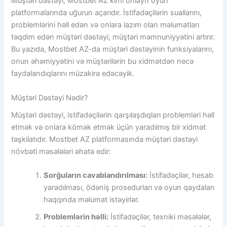
Müştəri dəstəyi, Mostbet AZ kimi onlayn oyun
platformalarında uğurun açarıdır. İstifadəçilərin suallarını,
problemlərini həll edən və onlara lazım olan məlumatları
təqdim edən müştəri dəstəyi, müştəri məmnuniyyətini artırır.
Bu yazıda, Mostbet AZ-da müştəri dəstəyinin funksiyalarını,
onun əhəmiyyətini və müştərilərin bu xidmətdən necə
faydalandıqlarını müzakirə edəcəyik.
Müştəri Dəstəyi Nədir?
Müştəri dəstəyi, istifadəçilərin qarşılaşdıqları problemləri həll
etmək və onlara kömək etmək üçün yaradılmış bir xidmət
təşkilatıdır. Mostbet AZ platformasında müştəri dəstəyi
növbəti məsələləri əhatə edir:
Sorğuların cavablandırılması:
İstifadəçilər, hesab
yaradılması, ödəniş prosedurları və oyun qaydaları
haqqında məlumat istəyirlər.
Problemlərin həlli:
İstifadəçilər, texniki məsələlər,