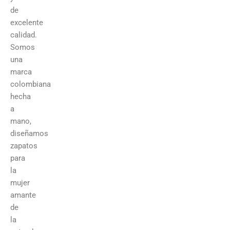
de
excelente
calidad.
Somos
una
marca
colombiana
hecha
a
mano,
diseñamos
zapatos
para
la
mujer
amante
de
la