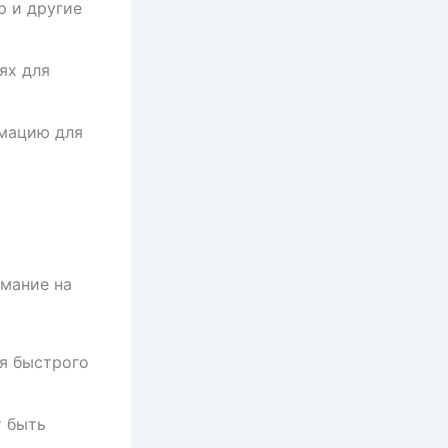
р и другие
ях для
рмацию для
имание на
я быстрого
т быть