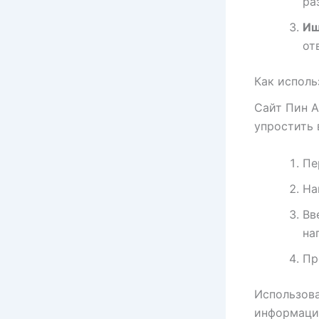
ра
Ищ
от
Как исполь
Сайт Пин А
упростить 
Пе
На
Вв
на
Пр
Использов
информацию