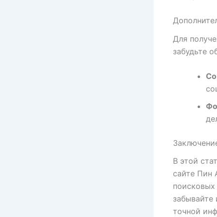
Дополните
Для получе
забудьте о
Со
со
Фо
де
Заключени
В этой ста
сайте Пин 
поисковых 
забывайте 
точной инф