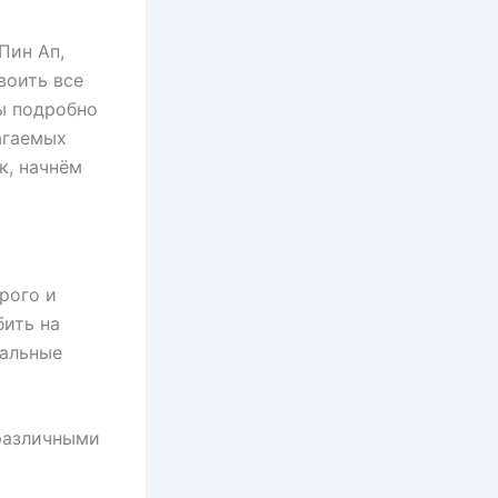
Пин Ап,
воить все
ы подробно
агаемых
к, начнём
рого и
бить на
кальные
 различными