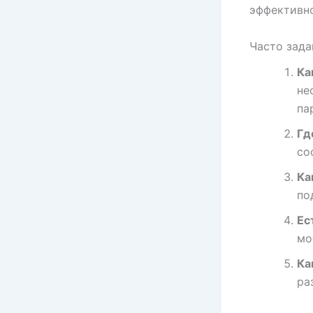
эффективно
Часто зада
Ка
не
па
Гд
со
Ка
по
Ес
мо
Ка
ра