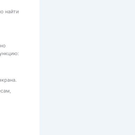
но найти
ьно
функцию:
экрана.
сам,