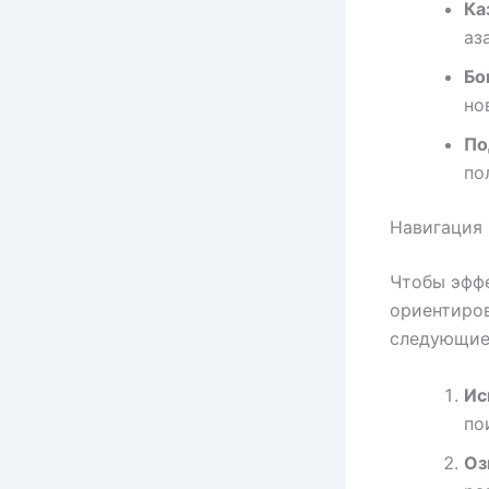
Ка
аз
Бо
но
По
по
Навигация 
Чтобы эффе
ориентиров
следующие
Ис
по
Оз