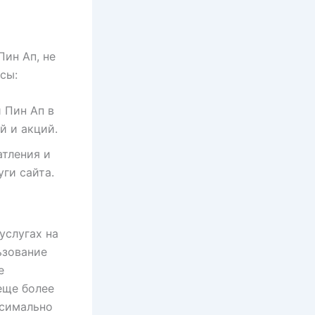
Пин Ап, не
сы:
 Пин Ап в
й и акций.
атления и
ги сайта.
услугах на
ьзование
е
еще более
ксимально