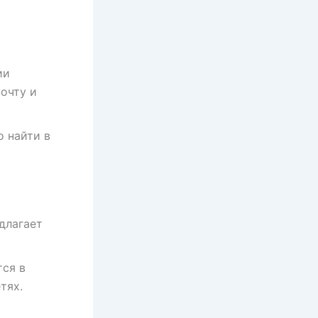
ии
очту и
 найти в
длагает
ся в
тях.