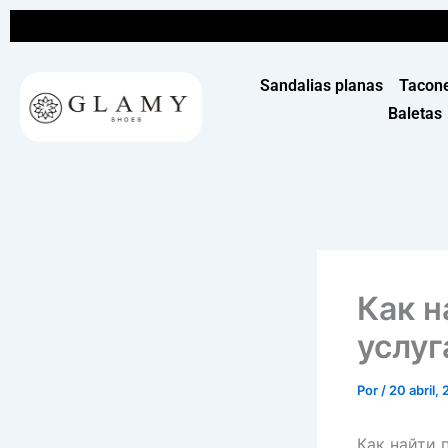
Ir
al
contenido
Sandalias planas
Tacon
Baletas
Как 
услуг
Por
/
20 abril,
Как найти 