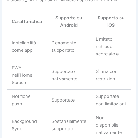
Supporto su
Supporto su
Caratteristica
Android
iOS
Limitato;
Installabilità
Pienamente
richiede
come app
supportato
scorciatoie
PWA
Supportato
Sì, ma con
nell’Home
nativamente
restrizioni
Screen
Notifiche
Supportate
Supportate
push
con limitazioni
Non
Background
Sostanzialmente
disponibile
Sync
supportato
nativamente