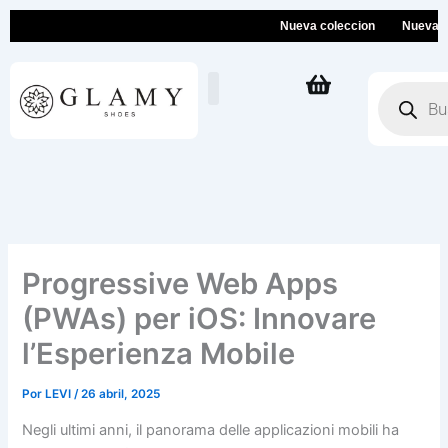
Ir
Nueva coleccion
Nueva colecc
al
contenido
Búsqueda
de
productos
Progressive Web Apps
(PWAs) per iOS: Innovare
l’Esperienza Mobile
Por
LEVI
/
26 abril, 2025
Negli ultimi anni, il panorama delle applicazioni mobili ha