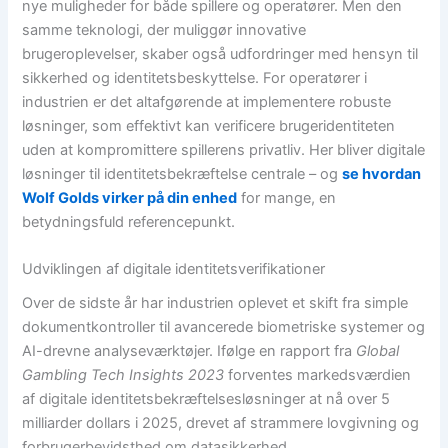
nye muligheder for både spillere og operatører. Men den
samme teknologi, der muliggør innovative
brugeroplevelser, skaber også udfordringer med hensyn til
sikkerhed og identitetsbeskyttelse. For operatører i
industrien er det altafgørende at implementere robuste
løsninger, som effektivt kan verificere brugeridentiteten
uden at kompromittere spillerens privatliv. Her bliver digitale
løsninger til identitetsbekræftelse centrale – og
se hvordan
Wolf Golds virker på din enhed
for mange, en
betydningsfuld referencepunkt.
Udviklingen af digitale identitetsverifikationer
Over de sidste år har industrien oplevet et skift fra simple
dokumentkontroller til avancerede biometriske systemer og
AI-drevne analyseværktøjer. Ifølge en rapport fra
Global
Gambling Tech Insights 2023
forventes markedsværdien
af digitale identitetsbekræftelsesløsninger at nå over 5
milliarder dollars i 2025, drevet af strammere lovgivning og
forbrugerbevidsthed om datasikkerhed.