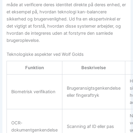
måde at verificere deres identitet direkte på deres enhed, er
et eksempel på, hvordan teknologi kan-balancere
sikkerhed og brugervenlighed. Ud fra en ekspertvinkel er
det vigtigt at forstå, hvordan disse systemer arbejder, og
hvordan de integreres uden at forstyrre den samlede
brugeroplevelse.
Teknologiske aspekter ved Wolf Golds
Funktion
Beskrivelse
H
Brugeransigtsgenkendelse
s
Biometrisk verifikation
eller fingeraftryk
h
a
N
OCR-
v
Scanning af ID eller pas
dokumentgenkendelse
u