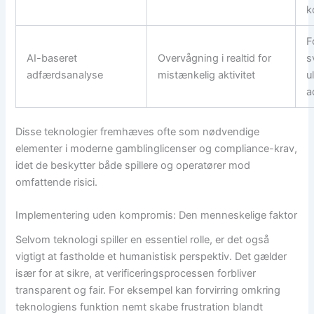
k
F
AI-baseret
Overvågning i realtid for
s
adfærdsanalyse
mistænkelig aktivitet
u
a
Disse teknologier fremhæves ofte som nødvendige
elementer i moderne gamblinglicenser og compliance-krav,
idet de beskytter både spillere og operatører mod
omfattende risici.
Implementering uden kompromis: Den menneskelige faktor
Selvom teknologi spiller en essentiel rolle, er det også
vigtigt at fastholde et humanistisk perspektiv. Det gælder
især for at sikre, at verificeringsprocessen forbliver
transparent og fair. For eksempel kan forvirring omkring
teknologiens funktion nemt skabe frustration blandt