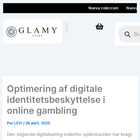
Ir
Nueva coleccion
Nueva colec
al
contenido
Búsqueda
de
productos
Optimering af digitale
identitetsbeskyttelse i
online gambling
Por
LEVI
/
26 abril, 2025
Den stigende digitalisering indenfor spilindustrien har bragt