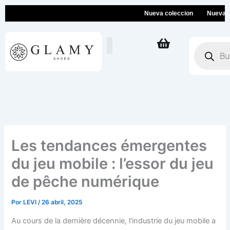
Ir
Nueva coleccion
Nueva colecc
al
contenido
Búsqueda
de
productos
Les tendances émergentes
du jeu mobile : l’essor du jeu
de pêche numérique
Por
LEVI
/
26 abril, 2025
Au cours de la dernière décennie, l’industrie du jeu mobile a