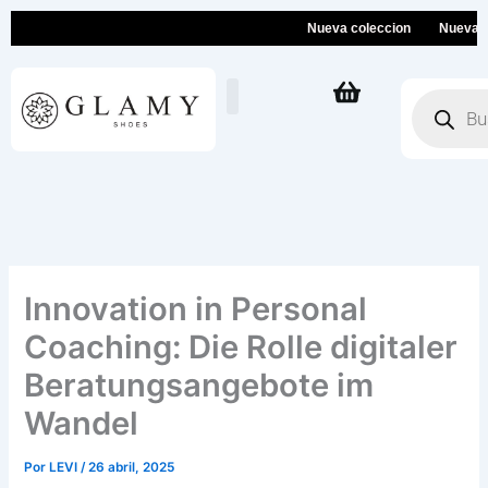
Ir
Nueva coleccion
Nueva colecc
al
contenido
Búsqueda
de
productos
Innovation in Personal
Coaching: Die Rolle digitaler
Beratungsangebote im
Wandel
Por
LEVI
/
26 abril, 2025