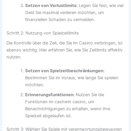
Setzen von Verlustlimits:
Legen Sie fest, wie viel
Geld Sie maximal verlieren möchten, um
finanziellen Schaden zu vermeiden.
Schritt 2: Nutzung von Spielzeitlimits
Die Kontrolle über die Zeit, die Sie im Casino verbringen, ist
ebenso wichtig. Hier erfahren Sie, wie Sie Zeitlimits effektiv
nutzen:
Setzen von Spielzeitbeschränkungen:
Bestimmen Sie im Voraus, wie lange Sie spielen
möchten.
Erinnerungsfunktionen:
Nutzen Sie die
Funktionen im cashwin casino, um
Benachrichtigungen zu erhalten, wenn Ihre
Spielzeit abgelaufen ist.
Schritt 3: Wählen Sie Spiele mit verantwortungsbewussten