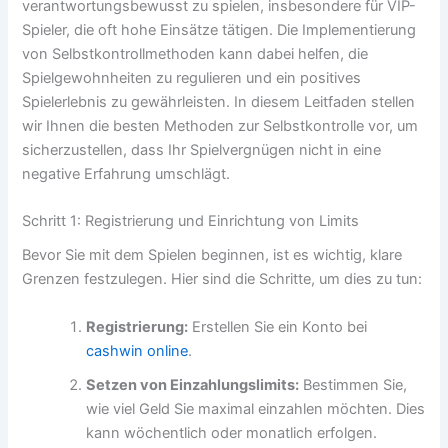
verantwortungsbewusst zu spielen, insbesondere für VIP-
Spieler, die oft hohe Einsätze tätigen. Die Implementierung
von Selbstkontrollmethoden kann dabei helfen, die
Spielgewohnheiten zu regulieren und ein positives
Spielerlebnis zu gewährleisten. In diesem Leitfaden stellen
wir Ihnen die besten Methoden zur Selbstkontrolle vor, um
sicherzustellen, dass Ihr Spielvergnügen nicht in eine
negative Erfahrung umschlägt.
Schritt 1: Registrierung und Einrichtung von Limits
Bevor Sie mit dem Spielen beginnen, ist es wichtig, klare
Grenzen festzulegen. Hier sind die Schritte, um dies zu tun:
Registrierung:
Erstellen Sie ein Konto bei
cashwin online
.
Setzen von Einzahlungslimits:
Bestimmen Sie,
wie viel Geld Sie maximal einzahlen möchten. Dies
kann wöchentlich oder monatlich erfolgen.