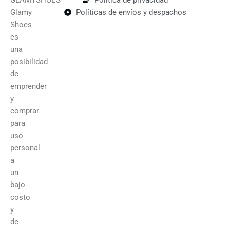
GLAMYSHOES
Política de privacidad
Glamy
Políticas de envíos y despachos
Shoes
es
una
posibilidad
de
emprender
y
comprar
para
uso
personal
a
un
bajo
costo
y
de