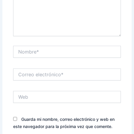
Nombre*
Correo
electrónico*
Web
Guarda mi nombre, correo electrónico y web en
este navegador para la próxima vez que comente.