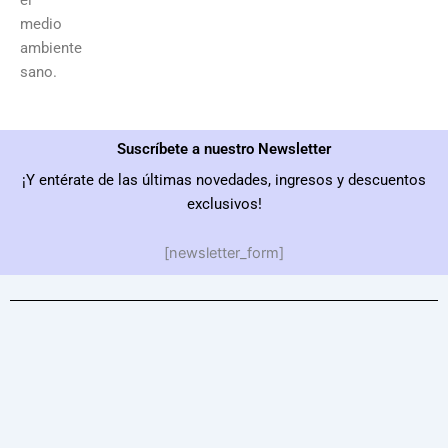
el
medio
ambiente
sano.
Suscríbete a nuestro Newsletter
¡Y entérate de las últimas novedades, ingresos y descuentos
exclusivos!
[newsletter_form]