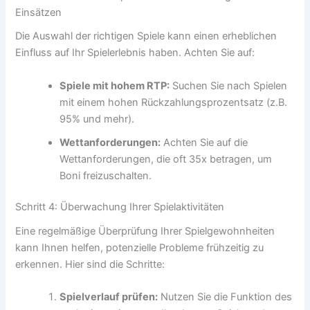
Einsätzen
Die Auswahl der richtigen Spiele kann einen erheblichen
Einfluss auf Ihr Spielerlebnis haben. Achten Sie auf:
Spiele mit hohem RTP:
Suchen Sie nach Spielen
mit einem hohen Rückzahlungsprozentsatz (z.B.
95% und mehr).
Wettanforderungen:
Achten Sie auf die
Wettanforderungen, die oft 35x betragen, um
Boni freizuschalten.
Schritt 4: Überwachung Ihrer Spielaktivitäten
Eine regelmäßige Überprüfung Ihrer Spielgewohnheiten
kann Ihnen helfen, potenzielle Probleme frühzeitig zu
erkennen. Hier sind die Schritte:
Spielverlauf prüfen:
Nutzen Sie die Funktion des