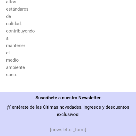
altos
estándares
de
calidad,
contribuyendo
a
mantener
el
medio
ambiente
sano.
Suscríbete a nuestro Newsletter
¡Y entérate de las últimas novedades, ingresos y descuentos
exclusivos!
[newsletter_form]