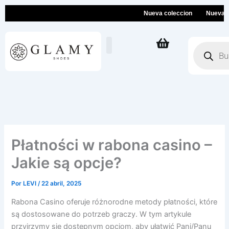
Ir
Nueva coleccion
Nueva colecc
al
contenido
Búsqueda
de
productos
Płatności w rabona casino –
Jakie są opcje?
Por
LEVI
/
22 abril, 2025
Rabona Casino oferuje różnorodne metody płatności, które
są dostosowane do potrzeb graczy. W tym artykule
przyjrzymy się dostępnym opcjom, aby ułatwić Pani/Panu